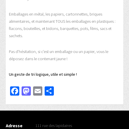
Emballages en métal, les papiers, cartonnettes, briques
alimentaires, et maintenant TOUS les emballages en plastiques :
flacons, bouteilles, et bidons, barquettes, pots, films, sacs et
sachets.
Pas d’hésitation, si c’est un emballage ou un papier, vous le
déposez dans le contenant jaune !
Un geste de tri logique, utile et simple !
Facebook
Mastodon
Email
Partager
Adresse
111 rue des lapidaires