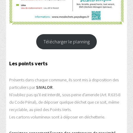
Télécharger le planning
Les points verts
Présents dans chaque commune, ils sont mis à disposition des
particuliers par
SIVALOR
.
N’oubliez pas qu’il est interdit, sous peine d’amende (Art. R.635-8
du Code Pénal), de déposer quelque déchet que ce soit, même
recyclable, au pied des Points Verts.
Les cartons volumineux sont à déposer en déchetterie.