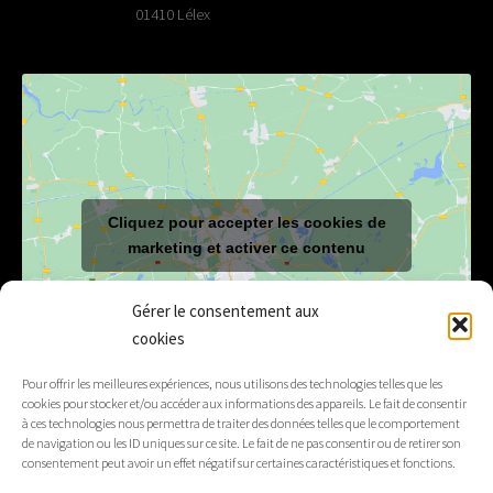
01410 Lélex
Cliquez pour accepter les cookies de
marketing et activer ce contenu
Gérer le consentement aux
cookies
Pour offrir les meilleures expériences, nous utilisons des technologies telles que les
cookies pour stocker et/ou accéder aux informations des appareils. Le fait de consentir
à ces technologies nous permettra de traiter des données telles que le comportement
E-mail
mairie@lelex.fr
de navigation ou les ID uniques sur ce site. Le fait de ne pas consentir ou de retirer son
consentement peut avoir un effet négatif sur certaines caractéristiques et fonctions.
04 50 20 91 15
Tél.