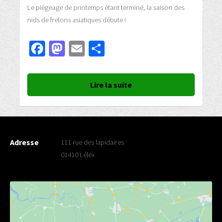
Le piégeage de printemps étant terminé, la saison des
nids de frelons asiatiques débute !
Facebook
Mastodon
Email
Partager
Lire la suite
Adresse
111 rue des lapidaires
01410 Lélex