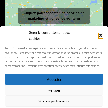
Cliquez pour accepter les cookies de
marketing et activer ce contenu
Gérer le consentement aux
cookies
Pour offrir les meilleures expériences, nous utilisons des technologies telles que les
cookies pour stocker et/ou accéder aux informations des appareils. Le fait de consentir
à ces technologies nous permettra de traiter des données telles que le comportement
E-mail
mairie@lelex.fr
de navigation ou les ID uniques sur ce site. Le fait de ne pas consentir ou de retirer son
consentement peut avoir un effet négatif sur certaines caractéristiques et fonctions.
04 50 20 91 15
Tél.
Accepter
Suivez-nous
Refuser
Mentions légales
Voir les préférences
Contacts