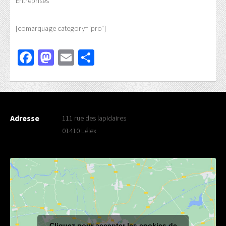
Entreprises
[comarquage category="pro"]
Facebook
Mastodon
Email
Partager
Adresse
111 rue des lapidaires
01410 Lélex
Cliquez pour accepter les cookies de