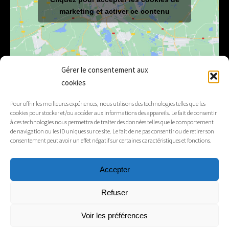
marketing et activer ce contenu
Gérer le consentement aux
cookies
E-mail
mairie@lelex.fr
Pour offrir les meilleures expériences, nous utilisons des technologies telles que les
cookies pour stocker et/ou accéder aux informations des appareils. Le fait de consentir
04 50 20 91 15
Tél.
à ces technologies nous permettra de traiter des données telles que le comportement
de navigation ou les ID uniques sur ce site. Le fait de ne pas consentir ou de retirer son
consentement peut avoir un effet négatif sur certaines caractéristiques et fonctions.
Suivez-nous
Accepter
Mentions légales
Refuser
Contacts
Voir les préférences