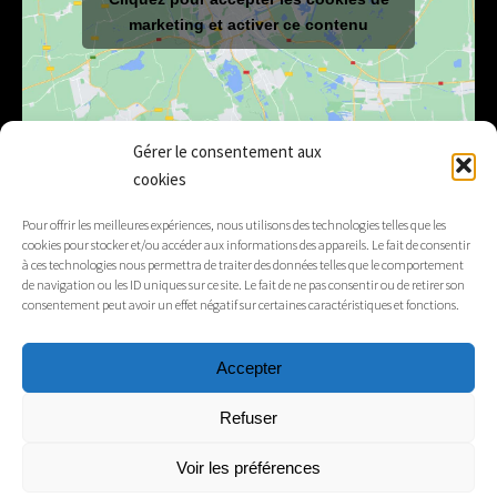
marketing et activer ce contenu
Gérer le consentement aux
cookies
E-mail
mairie@lelex.fr
Pour offrir les meilleures expériences, nous utilisons des technologies telles que les
cookies pour stocker et/ou accéder aux informations des appareils. Le fait de consentir
04 50 20 91 15
Tél.
à ces technologies nous permettra de traiter des données telles que le comportement
de navigation ou les ID uniques sur ce site. Le fait de ne pas consentir ou de retirer son
consentement peut avoir un effet négatif sur certaines caractéristiques et fonctions.
Suivez-nous
Accepter
Mentions légales
Refuser
Contacts
Voir les préférences