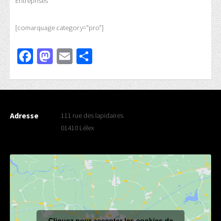
Entreprises
[comarquage category="pro"]
Facebook
Mastodon
Email
Partager
Adresse
111 rue des lapidaires
01410 Lélex
Cliquez pour accepter les cookies de