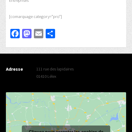
Entreprises
[comarquage category="pro"]
Facebook
Mastodon
Email
Partager
Adresse
111 rue des lapidaires
01410 Lélex
Cliquez pour accepter les cookies de