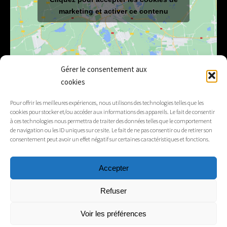
marketing et activer ce contenu
Gérer le consentement aux
cookies
E-mail
mairie@lelex.fr
Pour offrir les meilleures expériences, nous utilisons des technologies telles que les
cookies pour stocker et/ou accéder aux informations des appareils. Le fait de consentir
04 50 20 91 15
Tél.
à ces technologies nous permettra de traiter des données telles que le comportement
de navigation ou les ID uniques sur ce site. Le fait de ne pas consentir ou de retirer son
consentement peut avoir un effet négatif sur certaines caractéristiques et fonctions.
Suivez-nous
Accepter
Mentions légales
Refuser
Contacts
Voir les préférences