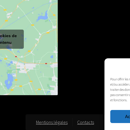
ookies de
ontenu
Pour offrir les
et/ou accéder 
traiter des do
pas consentir 
et fonctions.
Ac
Mentions légales
Contacts