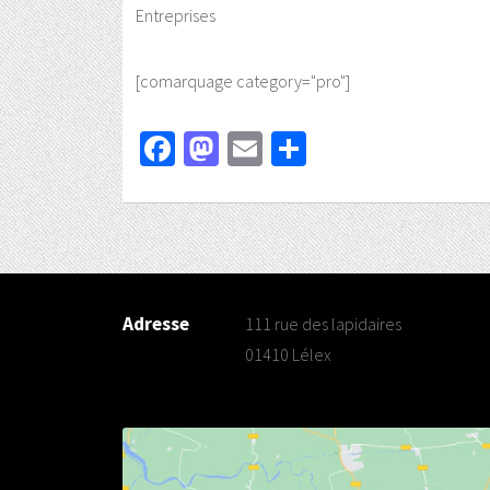
Entreprises
[comarquage category="pro"]
Facebook
Mastodon
Email
Partager
Adresse
111 rue des lapidaires
01410 Lélex