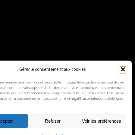
Gérer le consentement aux cookies
 meilleures expériences, nous utilisons des technologies telles que les cookies pour stocker
aux informations des appareils. Le fait de consentir à ces technologies nous permettra de
nnées telles que le comportement de navigation ou les ID uniques sur ce site. Le fait de ne
ou de retirer son consentement peut avoir un effet négatif sur certaines caractéristiques
cepter
Refuser
Voir les préférences