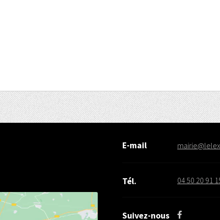
E-mail
mairie@lelex.
04 50 20 91 1
Tél.
Suivez-nous