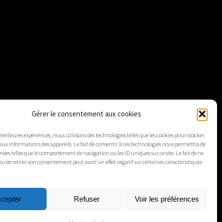
Gérer le consentement aux cookies
 meilleures expériences, nous utilisons des technologies telles que les cookies pour stocker
aux informations des appareils. Le fait de consentir à ces technologies nous permettra de
nnées telles que le comportement de navigation ou les ID uniques sur ce site. Le fait de ne
ou de retirer son consentement peut avoir un effet négatif sur certaines caractéristiques
cepter
Refuser
Voir les préférences