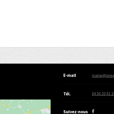
E-mail
mairie@lelex.
04 50 20 91 1
Tél.
Suivez-nous