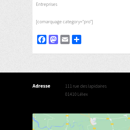
Entreprises
[comarquage category="pro"]
Facebook
Mastodon
Email
Partager
Adresse
111 rue des lapidaires
01410 Lélex