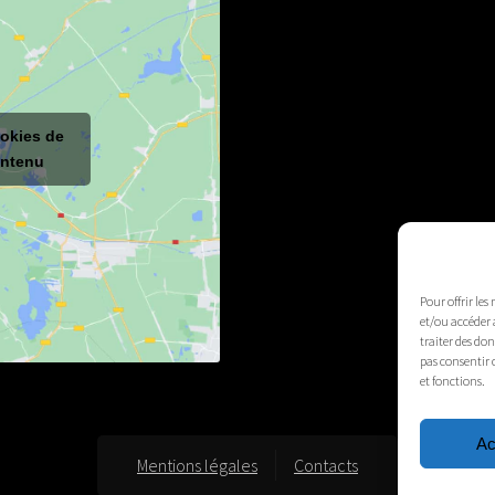
ookies de
ontenu
Pour offrir les
et/ou accéder 
traiter des do
pas consentir 
et fonctions.
Ac
Mentions légales
Contacts