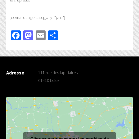
Entreprises
[comarquage category="pro"]
Facebook
Mastodon
Email
Partager
Adresse
111 rue des lapidaires
01410 Lélex
Cliquez pour accepter les cookies de