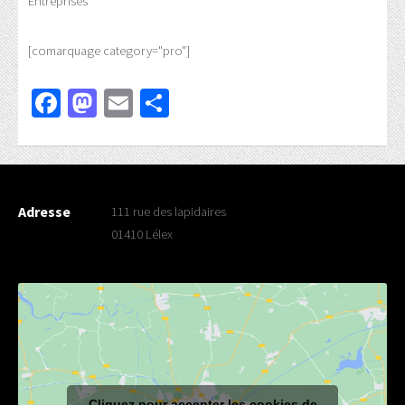
Entreprises
[comarquage category="pro"]
Facebook
Mastodon
Email
Partager
Adresse
111 rue des lapidaires
01410 Lélex
Cliquez pour accepter les cookies de