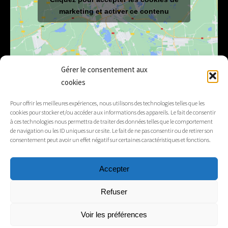
marketing et activer ce contenu
Gérer le consentement aux
cookies
E-mail
mairie@lelex.fr
Pour offrir les meilleures expériences, nous utilisons des technologies telles que les
cookies pour stocker et/ou accéder aux informations des appareils. Le fait de consentir
04 50 20 91 15
Tél.
à ces technologies nous permettra de traiter des données telles que le comportement
de navigation ou les ID uniques sur ce site. Le fait de ne pas consentir ou de retirer son
consentement peut avoir un effet négatif sur certaines caractéristiques et fonctions.
Suivez-nous
Accepter
Mentions légales
Refuser
Contacts
Voir les préférences