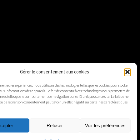
Gérer le consentement aux cookies
 meilleures expériences, nous utilisons des technologies telles que les cookies pour stocker
aux informations des appareils. Le fait de consentir à ces technologies nous permettra de
nnées telles que le comportement de navigation ou les ID uniques sur ce site. Le fait de ne
ou de retirer son consentement peut avoir un effet négatif sur certaines caractéristiques
cepter
Refuser
Voir les préférences