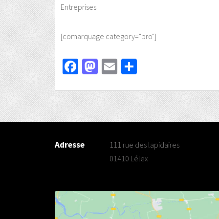
Entreprises
[comarquage category="pro"]
Facebook
Mastodon
Email
Partager
Adresse
111 rue des lapidaires
01410 Lélex