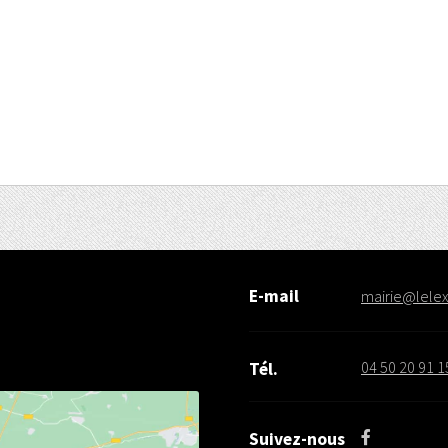
E-mail
mairie@lelex.
04 50 20 91 1
Tél.
Suivez-nous