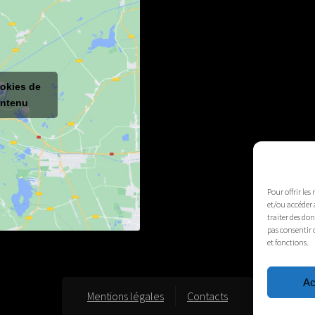
ookies de
ontenu
Pour offrir les
et/ou accéder 
traiter des do
pas consentir 
et fonctions.
Ac
Mentions légales
Contacts