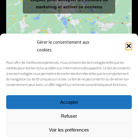
marketing et activer ce contenu
Gérer le consentement aux
cookies
E-mail
mairie@lelex.fr
Pour offrir les meilleures expériences, nous utilisons des technologies telles que les
cookies pour stocker et/ou accéder aux informations des appareils. Le fait de consentir
04 50 20 91 15
Tél.
à ces technologies nous permettra de traiter des données telles que le comportement
de navigation ou les ID uniques sur ce site. Le fait de ne pas consentir ou de retirer son
consentement peut avoir un effet négatif sur certaines caractéristiques et fonctions.
Suivez-nous
Accepter
Mentions légales
Refuser
Contacts
Voir les préférences