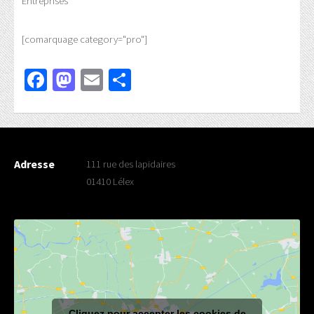
Entreprises
[comarquage category="pro"]
Facebook
Mastodon
Email
Partager
Adresse
111 rue des lapidaires
01410 Lélex
Cliquez pour accepter les cookies de