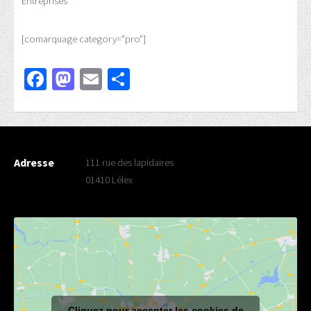
Entreprises
[comarquage category="pro"]
Facebook
Mastodon
Email
Partager
Adresse
111 rue des lapidaires
01410 Lélex
Cliquez pour accepter les cookies de