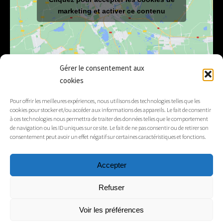
marketing et activer ce contenu
Gérer le consentement aux
cookies
E-mail
mairie@lelex.fr
Pour offrir les meilleures expériences, nous utilisons des technologies telles que les
cookies pour stocker et/ou accéder aux informations des appareils. Le fait de consentir
04 50 20 91 15
Tél.
à ces technologies nous permettra de traiter des données telles que le comportement
de navigation ou les ID uniques sur ce site. Le fait de ne pas consentir ou de retirer son
consentement peut avoir un effet négatif sur certaines caractéristiques et fonctions.
Suivez-nous
Accepter
Mentions légales
Refuser
Contacts
Voir les préférences