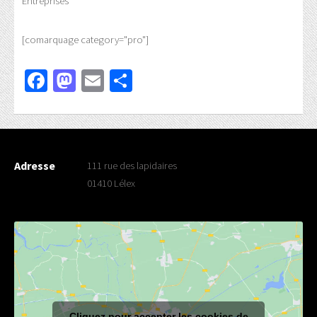
Entreprises
[comarquage category="pro"]
Facebook
Mastodon
Email
Partager
Adresse
111 rue des lapidaires
01410 Lélex
Cliquez pour accepter les cookies de