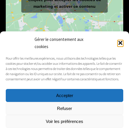
marketing et activer ce contenu
Gérer le consentement aux
cookies
E-mail
mairie@lelex.fr
Pour offrir les meilleures expériences, nous utilisons des technologies telles que les
cookies pour stocker et/ou accéder aux informations des appareils. Le fait de consentir
04 50 20 91 15
Tél.
à ces technologies nous permettra de traiter des données telles que le comportement
de navigation ou les ID uniques sur ce site. Le fait de ne pas consentir ou de retirer son
consentement peut avoir un effet négatif sur certaines caractéristiques et fonctions.
Suivez-nous
Accepter
Mentions légales
Refuser
Contacts
Voir les préférences