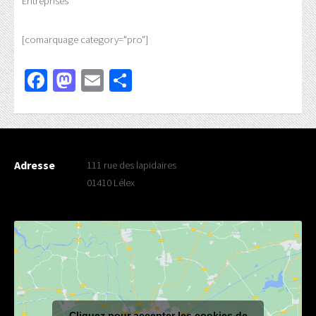
Entreprises
[comarquage category="pro"]
Facebook
Mastodon
Email
Partager
Adresse
111 rue des lapidaires
01410 Lélex
Cliquez pour accepter les cookies de