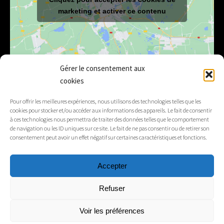
marketing et activer ce contenu
Gérer le consentement aux
cookies
E-mail
mairie@lelex.fr
Pour offrir les meilleures expériences, nous utilisons des technologies telles que les
cookies pour stocker et/ou accéder aux informations des appareils. Le fait de consentir
04 50 20 91 15
Tél.
à ces technologies nous permettra de traiter des données telles que le comportement
de navigation ou les ID uniques sur ce site. Le fait de ne pas consentir ou de retirer son
consentement peut avoir un effet négatif sur certaines caractéristiques et fonctions.
Suivez-nous
Accepter
Mentions légales
Refuser
Contacts
Voir les préférences