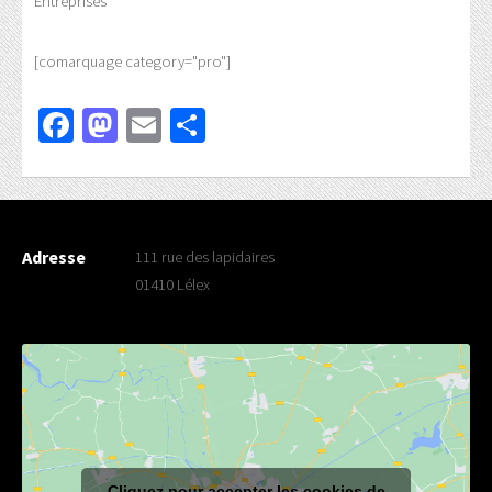
Entreprises
[comarquage category="pro"]
Facebook
Mastodon
Email
Partager
Adresse
111 rue des lapidaires
01410 Lélex
Cliquez pour accepter les cookies de