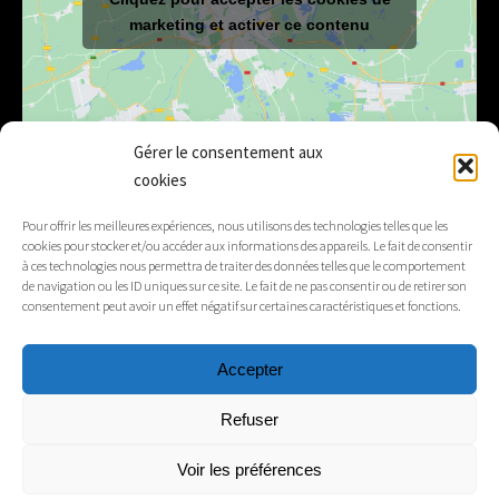
marketing et activer ce contenu
Gérer le consentement aux
cookies
E-mail
mairie@lelex.fr
Pour offrir les meilleures expériences, nous utilisons des technologies telles que les
cookies pour stocker et/ou accéder aux informations des appareils. Le fait de consentir
04 50 20 91 15
Tél.
à ces technologies nous permettra de traiter des données telles que le comportement
de navigation ou les ID uniques sur ce site. Le fait de ne pas consentir ou de retirer son
consentement peut avoir un effet négatif sur certaines caractéristiques et fonctions.
Suivez-nous
Accepter
Mentions légales
Refuser
Contacts
Voir les préférences