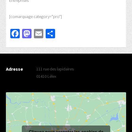
Entreprises
[comarquage category="pro"]
Facebook
Mastodon
Email
Partager
Adresse
111 rue des lapidaires
01410 Lélex
Cliquez pour accepter les cookies de