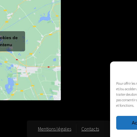
ookies de
ontenu
Pour offrir les
et/ou accéder 
traiter des do
pas consentir 
et fonctions.
Ac
Mentions légales
Contacts