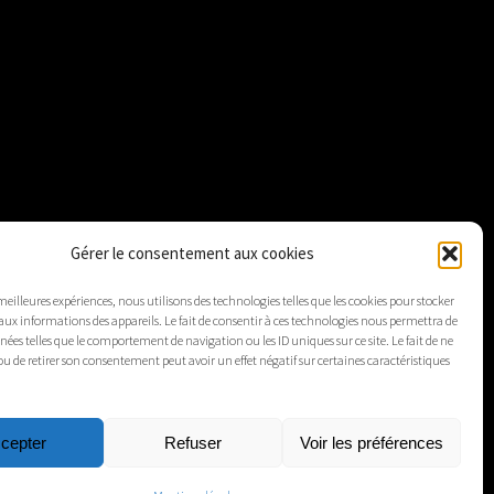
Gérer le consentement aux cookies
 meilleures expériences, nous utilisons des technologies telles que les cookies pour stocker
aux informations des appareils. Le fait de consentir à ces technologies nous permettra de
nnées telles que le comportement de navigation ou les ID uniques sur ce site. Le fait de ne
ou de retirer son consentement peut avoir un effet négatif sur certaines caractéristiques
cepter
Refuser
Voir les préférences