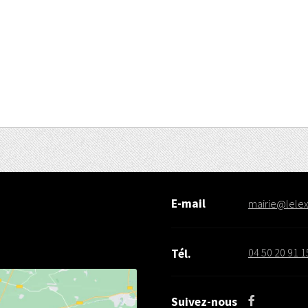
E-mail
mairie@lelex.
04 50 20 91 1
Tél.
Suivez-nous