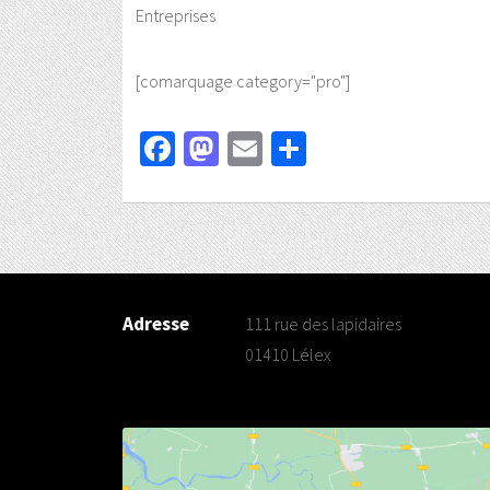
Entreprises
[comarquage category="pro"]
Facebook
Mastodon
Email
Partager
Adresse
111 rue des lapidaires
01410 Lélex