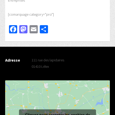
Entreprises
[comarquage category="pro"]
Facebook
Mastodon
Email
Partager
Adresse
111 rue des lapidaires
01410 Lélex
Cliquez pour accepter les cookies de