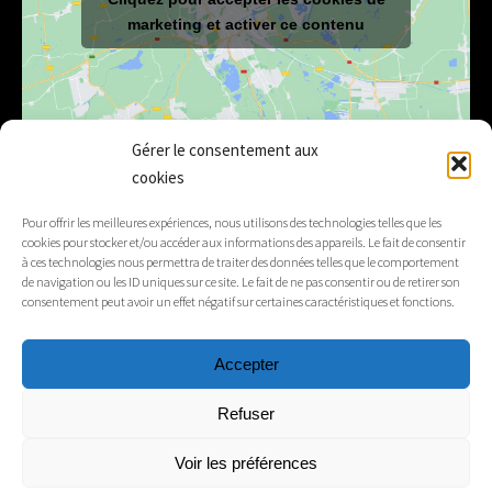
marketing et activer ce contenu
Gérer le consentement aux
cookies
E-mail
mairie@lelex.fr
Pour offrir les meilleures expériences, nous utilisons des technologies telles que les
cookies pour stocker et/ou accéder aux informations des appareils. Le fait de consentir
04 50 20 91 15
Tél.
à ces technologies nous permettra de traiter des données telles que le comportement
de navigation ou les ID uniques sur ce site. Le fait de ne pas consentir ou de retirer son
consentement peut avoir un effet négatif sur certaines caractéristiques et fonctions.
Suivez-nous
Accepter
Mentions légales
Refuser
Contacts
Voir les préférences