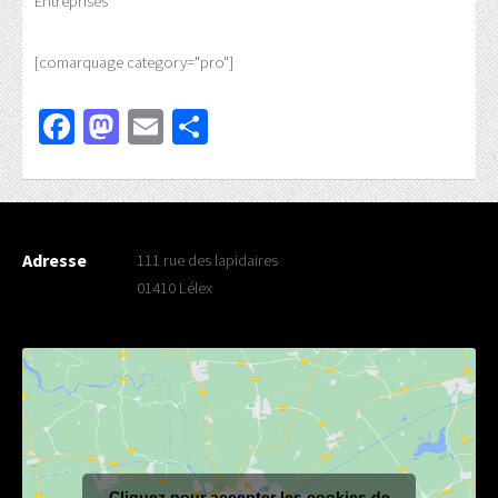
Entreprises
[comarquage category="pro"]
Facebook
Mastodon
Email
Partager
Adresse
111 rue des lapidaires
01410 Lélex
Cliquez pour accepter les cookies de