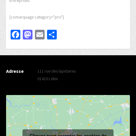
Entreprises
[comarquage category="pro"]
Facebook
Mastodon
Email
Partager
Adresse
111 rue des lapidaires
01410 Lélex
Cliquez pour accepter les cookies de