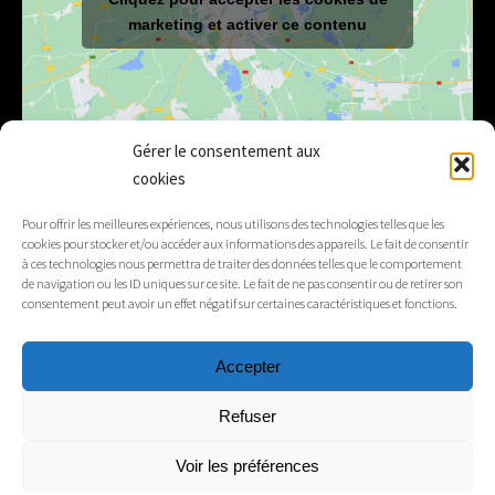
marketing et activer ce contenu
Gérer le consentement aux
cookies
E-mail
mairie@lelex.fr
Pour offrir les meilleures expériences, nous utilisons des technologies telles que les
cookies pour stocker et/ou accéder aux informations des appareils. Le fait de consentir
04 50 20 91 15
Tél.
à ces technologies nous permettra de traiter des données telles que le comportement
de navigation ou les ID uniques sur ce site. Le fait de ne pas consentir ou de retirer son
consentement peut avoir un effet négatif sur certaines caractéristiques et fonctions.
Suivez-nous
Accepter
Mentions légales
Refuser
Contacts
Voir les préférences