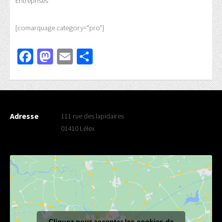
Entreprises
[comarquage category="pro"]
Facebook
Mastodon
Email
Partager
Adresse
111 rue des lapidaires
01410 Lélex
Cliquez pour accepter les cookies de