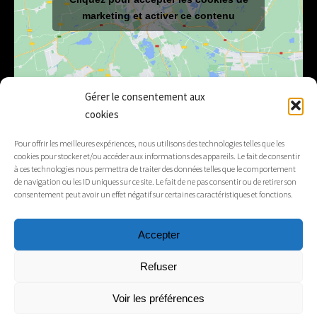
marketing et activer ce contenu
Gérer le consentement aux
cookies
E-mail
mairie@lelex.fr
Pour offrir les meilleures expériences, nous utilisons des technologies telles que les
cookies pour stocker et/ou accéder aux informations des appareils. Le fait de consentir
04 50 20 91 15
Tél.
à ces technologies nous permettra de traiter des données telles que le comportement
de navigation ou les ID uniques sur ce site. Le fait de ne pas consentir ou de retirer son
consentement peut avoir un effet négatif sur certaines caractéristiques et fonctions.
Suivez-nous
Accepter
Mentions légales
Refuser
Contacts
Voir les préférences