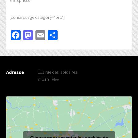
Entreprises
[comarquage category="pro"]
Facebook
Mastodon
Email
Partager
Adresse
111 rue des lapidaires
01410 Lélex
Cliquez pour accepter les cookies de