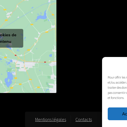
ookies de
ontenu
Pour offrir les
et/ou accéder 
traiter des do
pas consentir 
et fonctions.
Ac
Mentions légales
Contacts