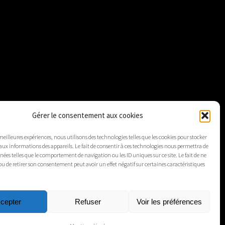
Gérer le consentement aux cookies
 meilleures expériences, nous utilisons des technologies telles que les cookies pour stocker
aux informations des appareils. Le fait de consentir à ces technologies nous permettra de
nnées telles que le comportement de navigation ou les ID uniques sur ce site. Le fait de ne
ou de retirer son consentement peut avoir un effet négatif sur certaines caractéristiques
cepter
Refuser
Voir les préférences