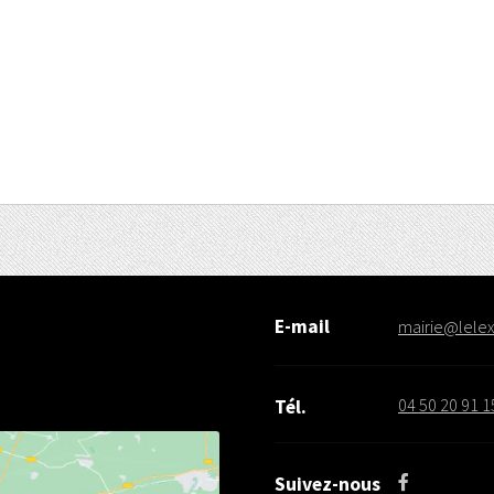
E-mail
mairie@lelex.
04 50 20 91 1
Tél.
Suivez-nous