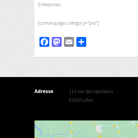
Entreprises
[comarquage category="pro"]
Facebook
Mastodon
Email
Partager
Adresse
111 rue des lapidaires
01410 Lélex