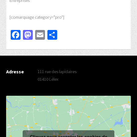
Entreprises
[comarquage category="pro"]
Facebook
Mastodon
Email
Partager
Adresse
111 rue des lapidaires
01410 Lélex
Cliquez pour accepter les cookies de