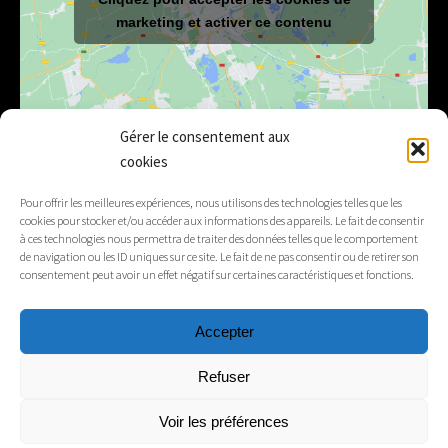
marketing et activer ce contenu
Gérer le consentement aux
cookies
E-mail
mairie@lelex.fr
Pour offrir les meilleures expériences, nous utilisons des technologies telles que les
cookies pour stocker et/ou accéder aux informations des appareils. Le fait de consentir
04 50 20 91 15
Tél.
à ces technologies nous permettra de traiter des données telles que le comportement
de navigation ou les ID uniques sur ce site. Le fait de ne pas consentir ou de retirer son
consentement peut avoir un effet négatif sur certaines caractéristiques et fonctions.
Suivez-nous
Accepter
Mentions légales
Refuser
Contacts
Voir les préférences