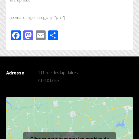
Entreprises
[comarquage category="pro"]
Facebook
Mastodon
Email
Partager
Adresse
111 rue des lapidaires
01410 Lélex
Cliquez pour accepter les cookies de