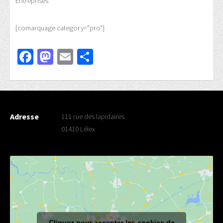
Entreprises
[comarquage category="pro"]
Facebook
Mastodon
Email
Partager
Adresse
111 rue des lapidaires
01410 Lélex
Cliquez pour accepter les cookies de