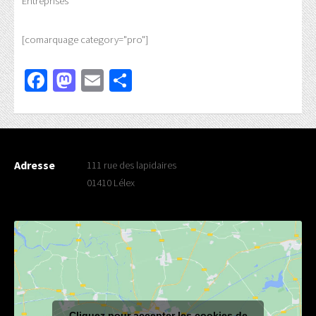
Entreprises
[comarquage category="pro"]
Facebook
Mastodon
Email
Partager
Adresse
111 rue des lapidaires
01410 Lélex
Cliquez pour accepter les cookies de