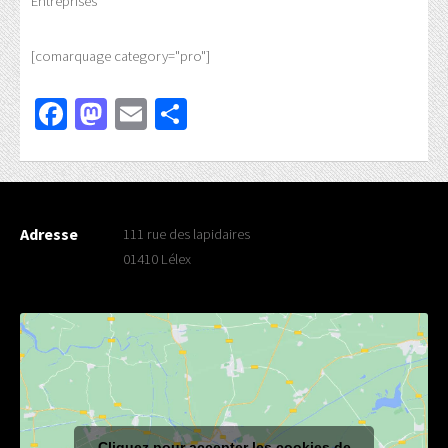
Entreprises
[comarquage category="pro"]
Facebook
Mastodon
Email
Partager
Adresse
111 rue des lapidaires
01410 Lélex
Cliquez pour accepter les cookies de