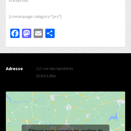
Entreprises
[comarquage category="pro"]
Facebook
Mastodon
Email
Partager
Adresse
111 rue des lapidaires
01410 Lélex
Cliquez pour accepter les cookies de