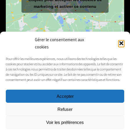
marketing et activer ce contenu
Gérer le consentement aux
cookies
E-mail
mairie@lelex.fr
Pour offrir les meilleures expériences, nous utilisons des technologies telles que les
cookies pour stocker et/ou accéder aux informations des appareils. Le fait de consentir
04 50 20 91 15
Tél.
à ces technologies nous permettra de traiter des données telles que le comportement
de navigation ou les ID uniques sur ce site. Le fait de ne pas consentir ou de retirer son
consentement peut avoir un effet négatif sur certaines caractéristiques et fonctions.
Suivez-nous
Accepter
Mentions légales
Refuser
Contacts
Voir les préférences