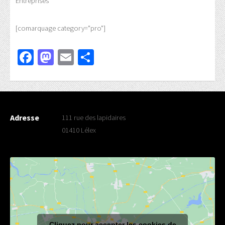
Entreprises
[comarquage category="pro"]
Facebook
Mastodon
Email
Partager
Adresse
111 rue des lapidaires
01410 Lélex
Cliquez pour accepter les cookies de