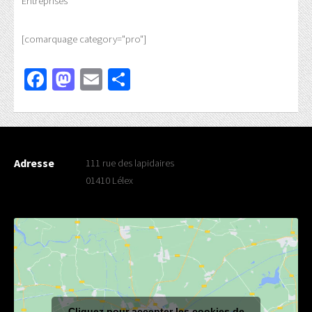
Entreprises
[comarquage category="pro"]
Facebook
Mastodon
Email
Partager
Adresse
111 rue des lapidaires
01410 Lélex
Cliquez pour accepter les cookies de