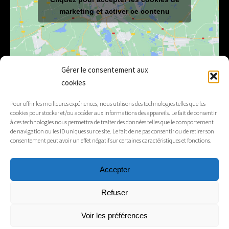
marketing et activer ce contenu
Gérer le consentement aux
cookies
E-mail
mairie@lelex.fr
Pour offrir les meilleures expériences, nous utilisons des technologies telles que les
cookies pour stocker et/ou accéder aux informations des appareils. Le fait de consentir
04 50 20 91 15
Tél.
à ces technologies nous permettra de traiter des données telles que le comportement
de navigation ou les ID uniques sur ce site. Le fait de ne pas consentir ou de retirer son
consentement peut avoir un effet négatif sur certaines caractéristiques et fonctions.
Suivez-nous
Accepter
Mentions légales
Refuser
Contacts
Voir les préférences