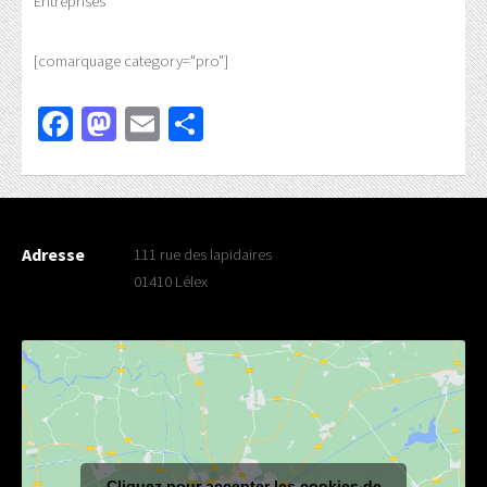
Entreprises
[comarquage category="pro"]
Facebook
Mastodon
Email
Partager
Adresse
111 rue des lapidaires
01410 Lélex
Cliquez pour accepter les cookies de