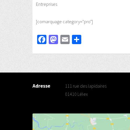
Entreprises
[comarquage category="pro"]
Facebook
Mastodon
Email
Partager
Adresse
111 rue des lapidaires
01410 Lélex