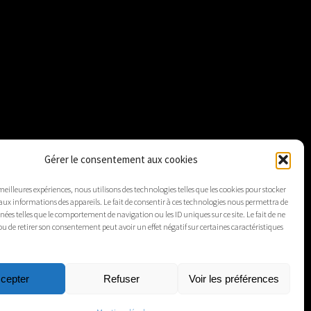
Gérer le consentement aux cookies
 meilleures expériences, nous utilisons des technologies telles que les cookies pour stocker
aux informations des appareils. Le fait de consentir à ces technologies nous permettra de
nnées telles que le comportement de navigation ou les ID uniques sur ce site. Le fait de ne
ou de retirer son consentement peut avoir un effet négatif sur certaines caractéristiques
cepter
Refuser
Voir les préférences