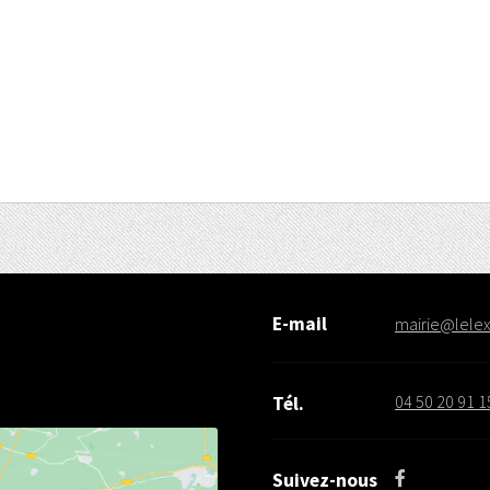
E-mail
mairie@lelex.
04 50 20 91 1
Tél.
Suivez-nous