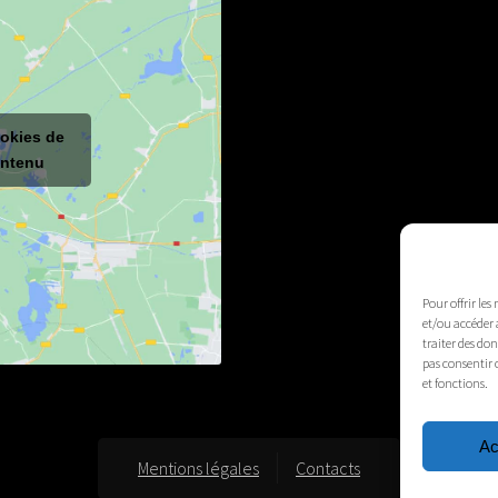
ookies de
ontenu
Pour offrir les
et/ou accéder 
traiter des do
pas consentir 
et fonctions.
Ac
Mentions légales
Contacts