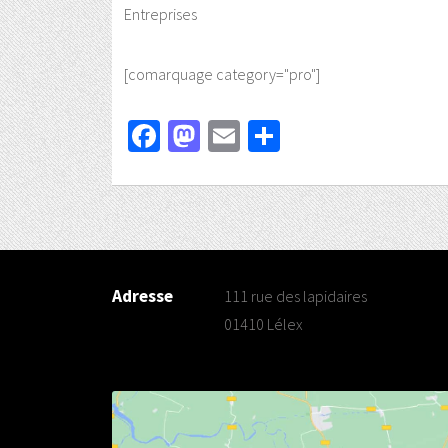
Entreprises
[comarquage category="pro"]
Facebook
Mastodon
Email
Partager
Adresse
111 rue des lapidaires
01410 Lélex