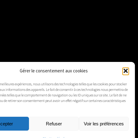
Gérer le consentement aux cookies
 meilleures expériences, nous utilisons des technologies telles que les cookies pour stocker
aux informations des appareils. Le fait de consentir à ces technologies nous permettra de
nnées telles que le comportement de navigation ou les ID uniques sur ce site. Le fait de ne
ou de retirer son consentement peut avoir un effet négatif sur certaines caractéristiques
cepter
Refuser
Voir les préférences