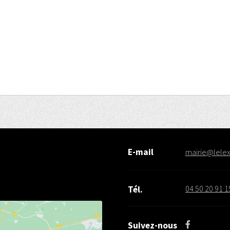
E-mail
mairie@lelex.
04 50 20 91 1
Tél.
Suivez-nous