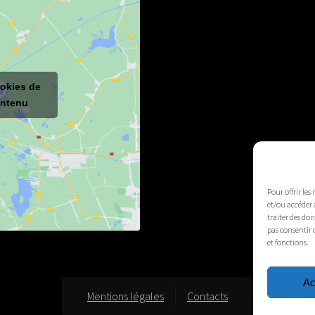
ookies de
ontenu
Pour offrir les
et/ou accéder 
traiter des do
pas consentir 
et fonctions.
Ac
Mentions légales
Contacts