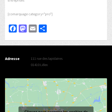
Entreprises
[comarquage category="pro"]
Facebook
Mastodon
Email
Partager
Adresse
111 rue des lapidaires
01410 Lélex
Cliquez pour accepter les cookies de