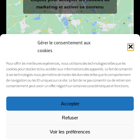
marketing et activer ce contenu
Gérer le consentement aux
cookies
E-mail
mairie@lelex.fr
Pour offrir les meilleures expériences, nous utilisons des technologies telles que les
cookies pour stocker et/ou accéder aux informations des appareils. Le fait de consentir
04 50 20 91 15
Tél.
à ces technologies nous permettra de traiter des données telles que le comportement
de navigation ou les ID uniques sur ce site. Le fait de ne pas consentir ou de retirer son
consentement peut avoir un effet négatif sur certaines caractéristiques et fonctions.
Suivez-nous
Accepter
Mentions légales
Refuser
Contacts
Voir les préférences