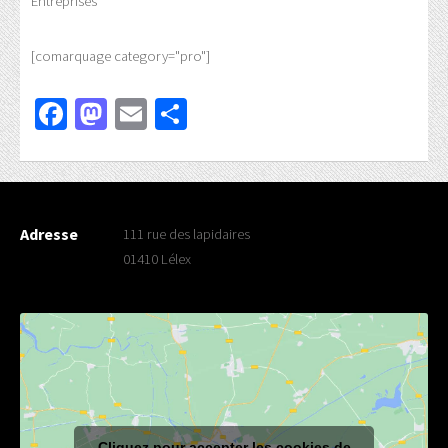
Entreprises
[comarquage category="pro"]
Facebook
Mastodon
Email
Partager
Adresse
111 rue des lapidaires
01410 Lélex
Cliquez pour accepter les cookies de