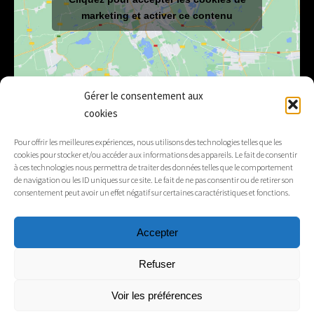
marketing et activer ce contenu
Gérer le consentement aux
cookies
E-mail
mairie@lelex.fr
Pour offrir les meilleures expériences, nous utilisons des technologies telles que les
cookies pour stocker et/ou accéder aux informations des appareils. Le fait de consentir
04 50 20 91 15
Tél.
à ces technologies nous permettra de traiter des données telles que le comportement
de navigation ou les ID uniques sur ce site. Le fait de ne pas consentir ou de retirer son
consentement peut avoir un effet négatif sur certaines caractéristiques et fonctions.
Suivez-nous
Accepter
Mentions légales
Refuser
Contacts
Voir les préférences