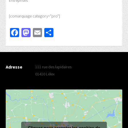
Entreprises
[comarquage category="pro"]
Facebook
Mastodon
Email
Partager
Adresse
111 rue des lapidaires
01410 Lélex
Cliquez pour accepter les cookies de