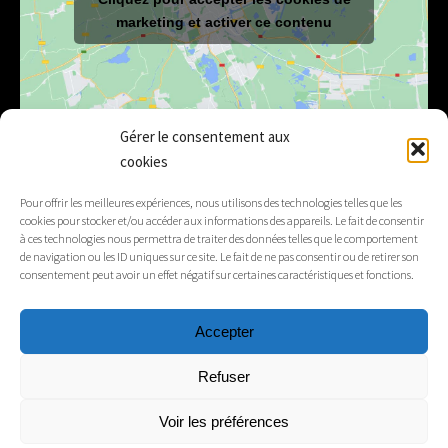
marketing et activer ce contenu
Gérer le consentement aux
cookies
E-mail
mairie@lelex.fr
Pour offrir les meilleures expériences, nous utilisons des technologies telles que les
cookies pour stocker et/ou accéder aux informations des appareils. Le fait de consentir
04 50 20 91 15
Tél.
à ces technologies nous permettra de traiter des données telles que le comportement
de navigation ou les ID uniques sur ce site. Le fait de ne pas consentir ou de retirer son
consentement peut avoir un effet négatif sur certaines caractéristiques et fonctions.
Suivez-nous
Accepter
Mentions légales
Refuser
Contacts
Voir les préférences