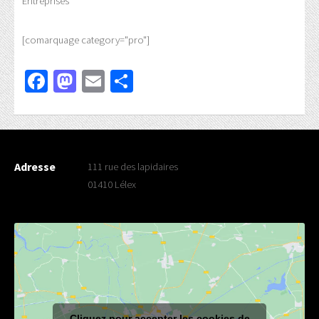
Entreprises
[comarquage category="pro"]
Facebook
Mastodon
Email
Partager
Adresse
111 rue des lapidaires
01410 Lélex
Cliquez pour accepter les cookies de