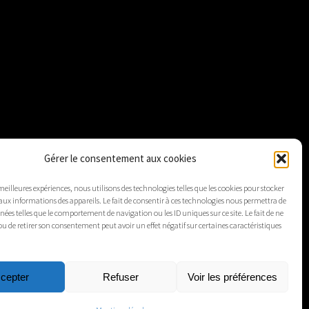
Gérer le consentement aux cookies
 meilleures expériences, nous utilisons des technologies telles que les cookies pour stocker
aux informations des appareils. Le fait de consentir à ces technologies nous permettra de
nnées telles que le comportement de navigation ou les ID uniques sur ce site. Le fait de ne
ou de retirer son consentement peut avoir un effet négatif sur certaines caractéristiques
cepter
Refuser
Voir les préférences