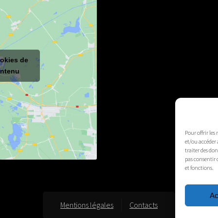
ookies de
ontenu
Pour offrir les
et/ou accéder 
traiter des do
pas consentir 
et fonctions.
Ac
Mentions légales
Contacts