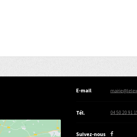
E-mail
mairie@lelex.
04 50 20 91 1
Tél.
Suivez-nous