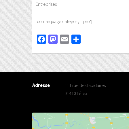
Entreprises
[comarquage category="pro"]
Facebook
Mastodon
Email
Partager
Adresse
111 rue des lapidaires
01410 Lélex