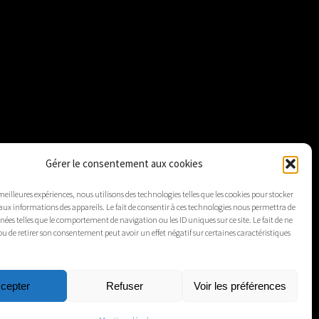
Gérer le consentement aux cookies
 meilleures expériences, nous utilisons des technologies telles que les cookies pour stocker
aux informations des appareils. Le fait de consentir à ces technologies nous permettra de
nnées telles que le comportement de navigation ou les ID uniques sur ce site. Le fait de ne
ou de retirer son consentement peut avoir un effet négatif sur certaines caractéristiques
cepter
Refuser
Voir les préférences