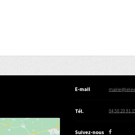
E-mail
mairie@lelex.
04 50 20 91 1
Tél.
Suivez-nous