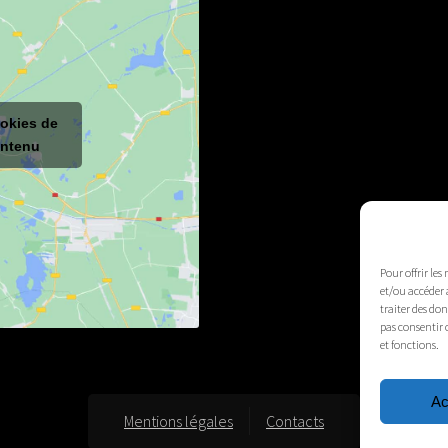
ookies de
ontenu
Pour offrir les
et/ou accéder 
traiter des do
pas consentir 
et fonctions.
Ac
Mentions légales
Contacts