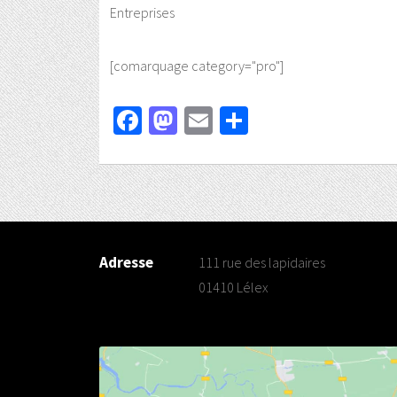
Entreprises
[comarquage category="pro"]
Facebook
Mastodon
Email
Partager
Adresse
111 rue des lapidaires
01410 Lélex