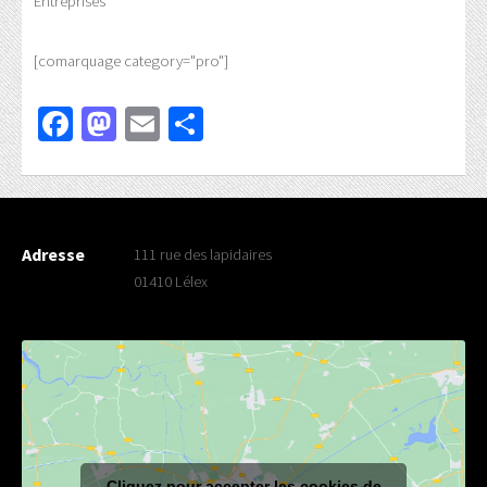
Entreprises
[comarquage category="pro"]
Facebook
Mastodon
Email
Partager
Adresse
111 rue des lapidaires
01410 Lélex
Cliquez pour accepter les cookies de