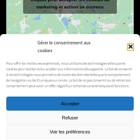
marketing et activer ce contenu
Gérer le consentement aux
cookies
E-mail
mairie@lelex.fr
Pour offrir les meilleures expériences, nous utilisons des technologies telles que les
cookies pour stocker et/ou accéder aux informations des appareils. Le fait de consentir
04 50 20 91 15
Tél.
à ces technologies nous permettra de traiter des données telles que le comportement
de navigation ou les ID uniques sur ce site. Le fait de ne pas consentir ou de retirer son
consentement peut avoir un effet négatif sur certaines caractéristiques et fonctions.
Suivez-nous
Accepter
Mentions légales
Refuser
Contacts
Voir les préférences