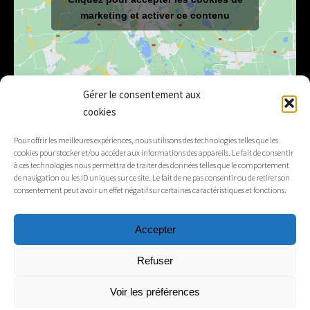
marketing et activer ce contenu
Gérer le consentement aux
cookies
E-mail
mairie@lelex.fr
Pour offrir les meilleures expériences, nous utilisons des technologies telles que les
cookies pour stocker et/ou accéder aux informations des appareils. Le fait de consentir
04 50 20 91 15
Tél.
à ces technologies nous permettra de traiter des données telles que le comportement
de navigation ou les ID uniques sur ce site. Le fait de ne pas consentir ou de retirer son
consentement peut avoir un effet négatif sur certaines caractéristiques et fonctions.
Suivez-nous
Accepter
Mentions légales
Refuser
Contacts
Voir les préférences