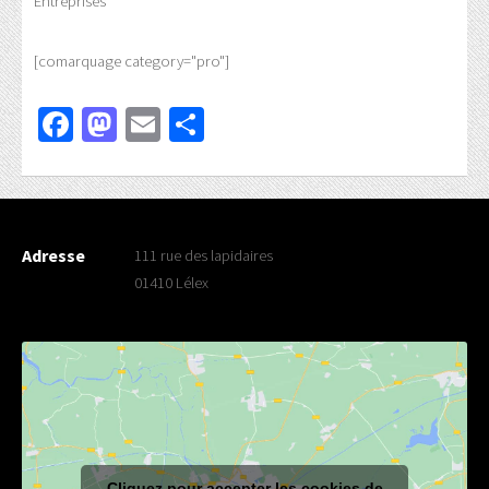
Entreprises
[comarquage category="pro"]
Facebook
Mastodon
Email
Partager
Adresse
111 rue des lapidaires
01410 Lélex
Cliquez pour accepter les cookies de