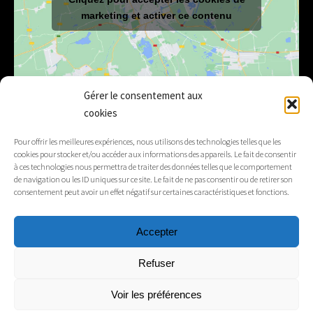
marketing et activer ce contenu
Gérer le consentement aux
cookies
E-mail
mairie@lelex.fr
Pour offrir les meilleures expériences, nous utilisons des technologies telles que les
cookies pour stocker et/ou accéder aux informations des appareils. Le fait de consentir
04 50 20 91 15
Tél.
à ces technologies nous permettra de traiter des données telles que le comportement
de navigation ou les ID uniques sur ce site. Le fait de ne pas consentir ou de retirer son
consentement peut avoir un effet négatif sur certaines caractéristiques et fonctions.
Suivez-nous
Accepter
Mentions légales
Refuser
Contacts
Voir les préférences