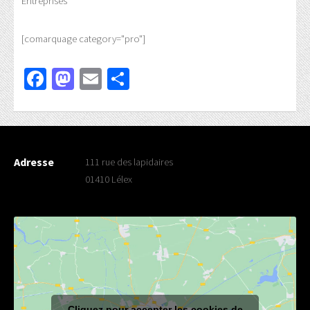
Entreprises
[comarquage category="pro"]
Facebook
Mastodon
Email
Partager
Adresse
111 rue des lapidaires
01410 Lélex
Cliquez pour accepter les cookies de