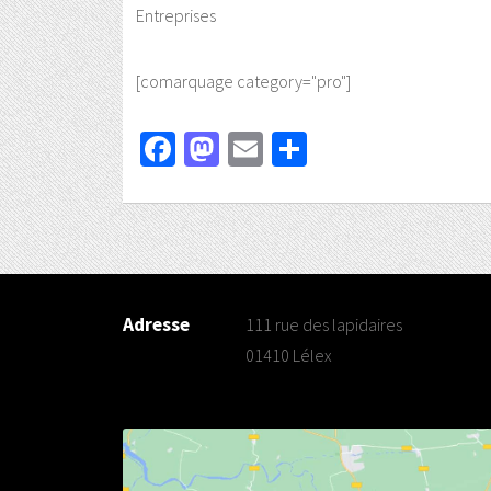
Entreprises
[comarquage category="pro"]
Facebook
Mastodon
Email
Partager
Adresse
111 rue des lapidaires
01410 Lélex