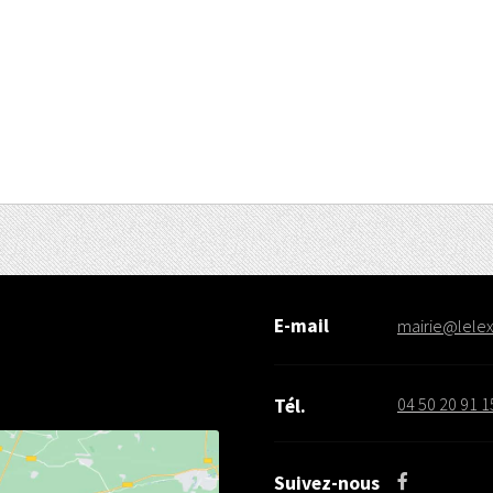
E-mail
mairie@lelex.
04 50 20 91 1
Tél.
Suivez-nous