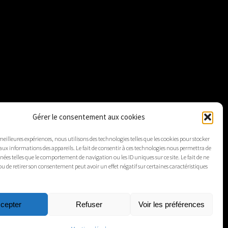
Gérer le consentement aux cookies
 meilleures expériences, nous utilisons des technologies telles que les cookies pour stocker
aux informations des appareils. Le fait de consentir à ces technologies nous permettra de
nnées telles que le comportement de navigation ou les ID uniques sur ce site. Le fait de ne
ou de retirer son consentement peut avoir un effet négatif sur certaines caractéristiques
cepter
Refuser
Voir les préférences