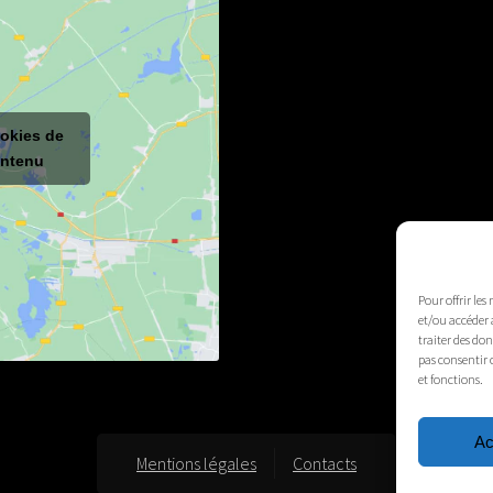
ookies de
ontenu
Pour offrir les
et/ou accéder 
traiter des do
pas consentir 
et fonctions.
Ac
Mentions légales
Contacts