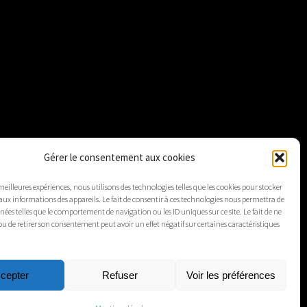
Gérer le consentement aux cookies
 meilleures expériences, nous utilisons des technologies telles que les cookies pour stocker
aux informations des appareils. Le fait de consentir à ces technologies nous permettra de
nnées telles que le comportement de navigation ou les ID uniques sur ce site. Le fait de ne
ou de retirer son consentement peut avoir un effet négatif sur certaines caractéristiques
cepter
Refuser
Voir les préférences