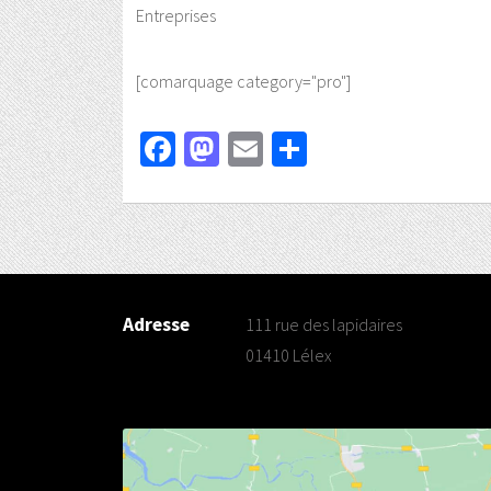
Entreprises
[comarquage category="pro"]
Facebook
Mastodon
Email
Partager
Adresse
111 rue des lapidaires
01410 Lélex