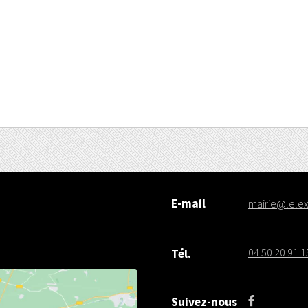
E-mail
mairie@lelex.
04 50 20 91 1
Tél.
Suivez-nous