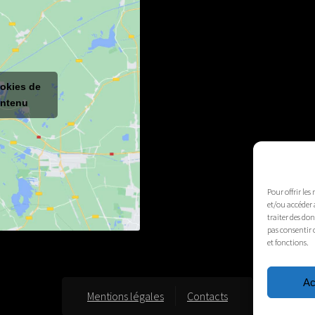
ookies de
ontenu
Pour offrir les
et/ou accéder 
traiter des do
pas consentir 
et fonctions.
Ac
Mentions légales
Contacts