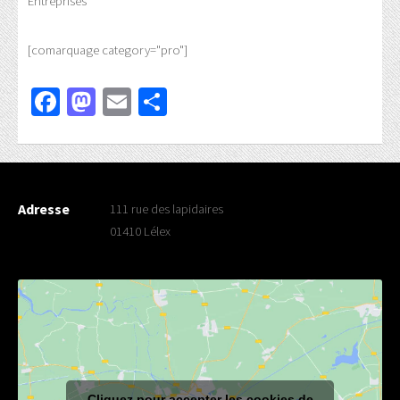
Entreprises
[comarquage category="pro"]
Facebook
Mastodon
Email
Partager
Adresse
111 rue des lapidaires
01410 Lélex
Cliquez pour accepter les cookies de