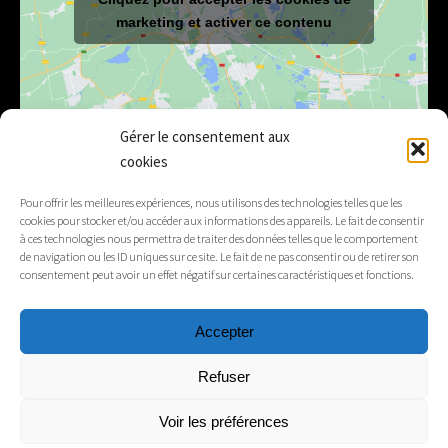
marketing et activer ce contenu
Gérer le consentement aux
cookies
E-mail
mairie@lelex.fr
Pour offrir les meilleures expériences, nous utilisons des technologies telles que les
cookies pour stocker et/ou accéder aux informations des appareils. Le fait de consentir
04 50 20 91 15
Tél.
à ces technologies nous permettra de traiter des données telles que le comportement
de navigation ou les ID uniques sur ce site. Le fait de ne pas consentir ou de retirer son
consentement peut avoir un effet négatif sur certaines caractéristiques et fonctions.
Suivez-nous
Accepter
Mentions légales
Refuser
Contacts
Voir les préférences