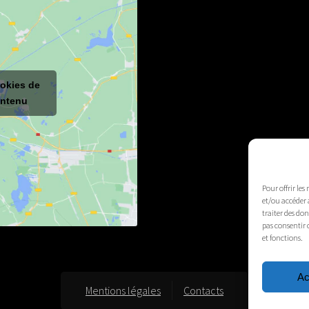
ookies de
ontenu
Pour offrir les
et/ou accéder 
traiter des do
pas consentir 
et fonctions.
Ac
Mentions légales
Contacts