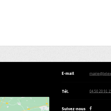
E-mail
mairie@lelex.
04 50 20 91 1
Tél.
Suivez-nous