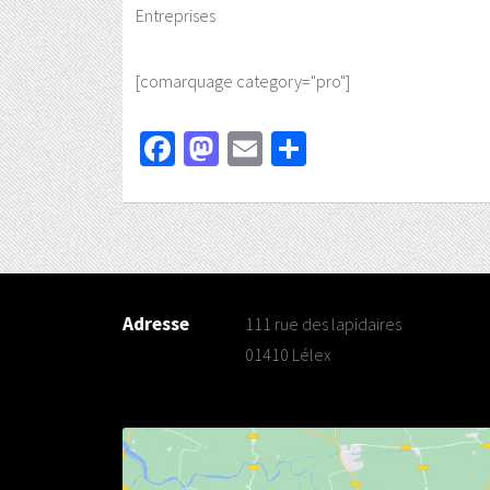
Entreprises
[comarquage category="pro"]
Facebook
Mastodon
Email
Partager
Adresse
111 rue des lapidaires
01410 Lélex