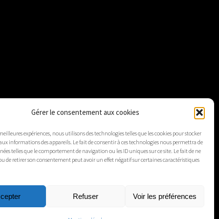
Gérer le consentement aux cookies
 meilleures expériences, nous utilisons des technologies telles que les cookies pour stocker
aux informations des appareils. Le fait de consentir à ces technologies nous permettra de
nnées telles que le comportement de navigation ou les ID uniques sur ce site. Le fait de ne
ou de retirer son consentement peut avoir un effet négatif sur certaines caractéristiques
cepter
Refuser
Voir les préférences