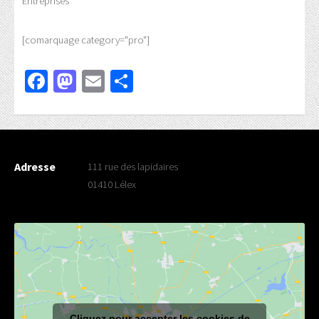
Entreprises
[comarquage category="pro"]
Facebook
Mastodon
Email
Partager
Adresse
111 rue des lapidaires
01410 Lélex
Cliquez pour accepter les cookies de