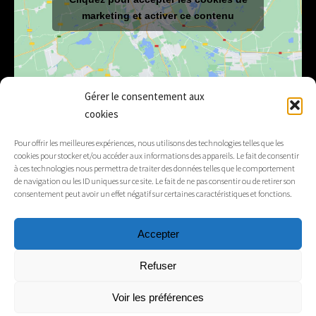
marketing et activer ce contenu
Gérer le consentement aux
cookies
E-mail
mairie@lelex.fr
Pour offrir les meilleures expériences, nous utilisons des technologies telles que les
cookies pour stocker et/ou accéder aux informations des appareils. Le fait de consentir
04 50 20 91 15
Tél.
à ces technologies nous permettra de traiter des données telles que le comportement
de navigation ou les ID uniques sur ce site. Le fait de ne pas consentir ou de retirer son
consentement peut avoir un effet négatif sur certaines caractéristiques et fonctions.
Suivez-nous
Accepter
Mentions légales
Refuser
Contacts
Voir les préférences