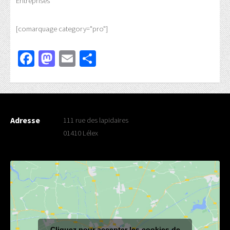
Entreprises
[comarquage category="pro"]
Facebook
Mastodon
Email
Partager
Adresse
111 rue des lapidaires
01410 Lélex
Cliquez pour accepter les cookies de