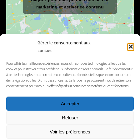
marketing et activer ce contenu
Gérer le consentement aux
cookies
E-mail
mairie@lelex.fr
Pour offrir les meilleures expériences, nous utilisons des technologies telles que les
cookies pour stocker et/ou accéder aux informations des appareils. Le fait de consentir
04 50 20 91 15
Tél.
à ces technologies nous permettra de traiter des données telles que le comportement
de navigation ou les ID uniques sur ce site. Le fait de ne pas consentir ou de retirer son
consentement peut avoir un effet négatif sur certaines caractéristiques et fonctions.
Suivez-nous
Accepter
Mentions légales
Refuser
Contacts
Voir les préférences